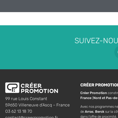
SUIVEZ-NOU
CRÉER PROMOTIO
Créer Promotion
constr
France
(
Nord et Pas-de-
99 rue Louis Constant
59650 Villeneuve d’Ascq – France
Avec nos programmes n
03 62 13 18 70
de
Arras
,
Berck
sur la cô
dans l’offre de proximité.
contact@creerpromotion.fr