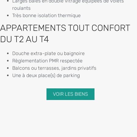
Larges baies en double vitrage équipées de volets
roulants
Très bonne isolation thermique
APPARTEMENTS TOUT CONFORT
DU T2 AU T4
Douche extra-plate ou baignoire
Règlementation PMR respectée
Balcons ou terrasses, jardins privatifs
Une à deux place(s) de parking
VOIR LES BIENS