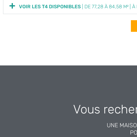
VOIR LES T4 DISPONIBLES
| DE 77,28 À 84,58 M² | 
Vous reche
CONCEPTEUR DE PROGRA
Conta
UNE MAISO
PO