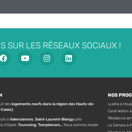
S SUR LES RÉSEAUX SOCIAUX !
N
NOS PRO
uit des
logements neufs dans la région des Hauts-de-
Lysélia à Houp
Calais).
Carré Wallon 
Résidence ser
eufs à
Valenciennes
,
Saint-Laurent-Blangy
près
te d’Opale,
Tourcoing
,
Templemars…
Nous sommes leader
Le Samara à 