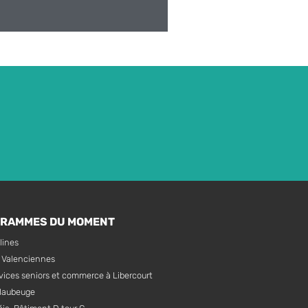
GRAMMES DU MOMENT
lines
à Valenciennes
vices seniors et commerce à Libercourt
Maubeuge