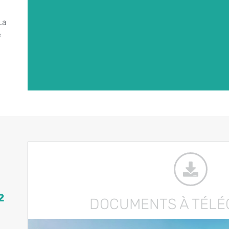
La
e
2
DOCUMENTS À TÉL