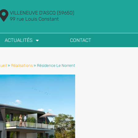
VILLENEUVE D’ASCQ (59650)
99 rue Louis Constant
ACTUALITÉS
CONTACT
ueil
»
Réalisations
»
Résidence Le Norrent