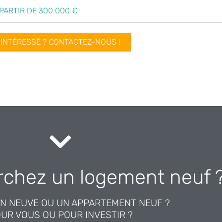
À PARTIR DE 300 000 €
INTÉRESSÉ ? CONTACTEZ-NOUS !
NOUS CONTACTER
rchez un logement neuf 
MMES IMMOBILIERS NEUFS DANS LES HAUTS-DE-FRANCE.
ctez Créer Promotion
N NEUVE OU UN APPARTEMENT NEUF ?
UR VOUS OU POUR INVESTIR ?