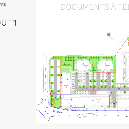
nts
DOCUMENTS À T
U T1