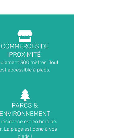
COMMERCES DE
PROXIMITÉ
eulement 300 mètres. Tout
est accessible à pieds.
PARCS &
ENVIRONNEMENT
 résidence est en bord de
. La plage est donc à vos
pieds !