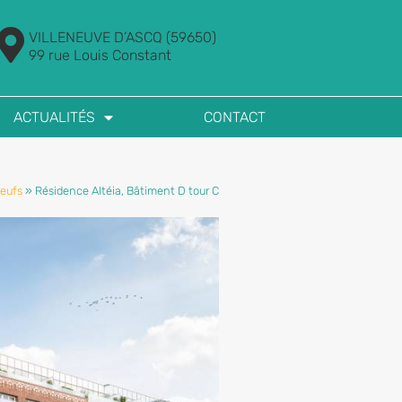
VILLENEUVE D’ASCQ (59650)
99 rue Louis Constant
ACTUALITÉS
CONTACT
eufs
»
Résidence Altéia, Bâtiment D tour C