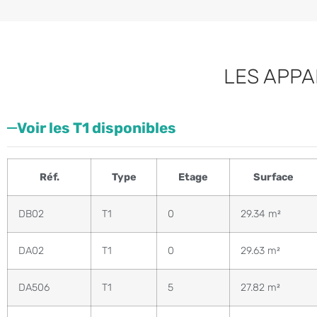
LES APPA
Voir les T1 disponibles
Réf.
Type
Etage
Surface
DB02
T1
0
29.34 m²
DA02
T1
0
29.63 m²
DA506
T1
5
27.82 m²