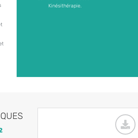
s
Kinésithérapie.
t
et
IQUES
2