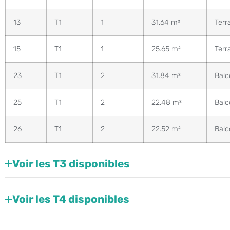
13
T1
1
31.64 m²
Terr
15
T1
1
25.65 m²
Terr
23
T1
2
31.84 m²
Balc
25
T1
2
22.48 m²
Balc
26
T1
2
22.52 m²
Balc
Voir les T3 disponibles
Voir les T4 disponibles