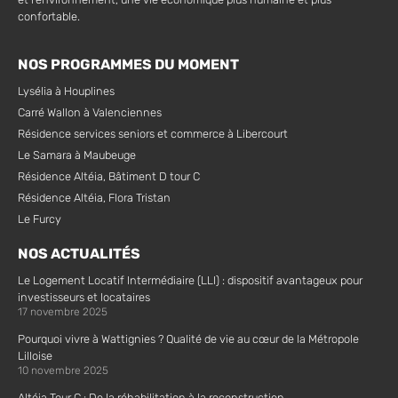
confortable.
NOS PROGRAMMES DU MOMENT
Lysélia à Houplines
Carré Wallon à Valenciennes
Résidence services seniors et commerce à Libercourt
Le Samara à Maubeuge
Résidence Altéia, Bâtiment D tour C
Résidence Altéia, Flora Tristan
Le Furcy
NOS ACTUALITÉS
Le Logement Locatif Intermédiaire (LLI) : dispositif avantageux pour
investisseurs et locataires
17 novembre 2025
Pourquoi vivre à Wattignies ? Qualité de vie au cœur de la Métropole
Lilloise
10 novembre 2025
Altéia Tour C : De la réhabilitation à la reconstruction