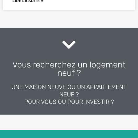
LIRE LA SUITE »
NOUS CONTACTER
Vous recherchez un logement
DE-FRANCE.
neuf ?
IMMOBILIERS NEUFS DANS LES HAUTS-
CONCEPTEUR DE PROGRAMMES
UNE MAISON NEUVE OU UN APPARTEMENT
Contactez Créer Promotion
NEUF ?
POUR VOUS OU POUR INVESTIR ?