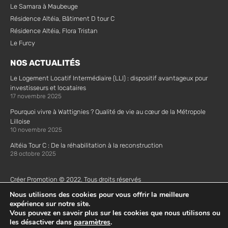
Le Samara à Maubeuge
Résidence Altéia, Bâtiment D tour C
Résidence Altéia, Flora Tristan
Le Furcy
NOS ACTUALITÉS
Le Logement Locatif Intermédiaire (LLI) : dispositif avantageux pour
investisseurs et locataires
17 novembre 2025
Pourquoi vivre à Wattignies ? Qualité de vie au cœur de la Métropole
Lilloise
10 novembre 2025
Altéia Tour C : De la réhabilitation à la reconstruction
28 octobre 2025
Créer Promotion © 2022. Tous droits réservés
Mentions Légales |
Plan de site |
Politique de confidentialité |
Politique
Nous utilisons des cookies pour vous offrir la meilleure
de cookie
expérience sur notre site.
Vous pouvez en savoir plus sur les cookies que nous utilisons ou
les désactiver dans
paramètres
.
Accompagnement e-marketing par Netsulting, agence digitale (Marne-