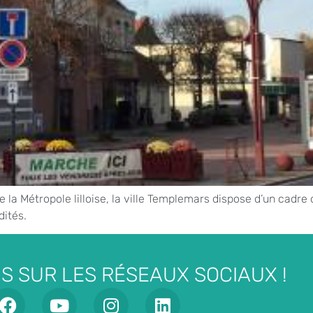
a Métropole lilloise, la ville Templemars dispose d’un cadre de
dités.
S SUR LES RÉSEAUX SOCIAUX !