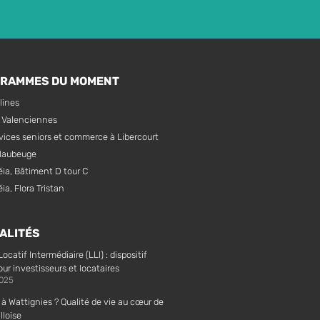
GRAMMES DU MOMENT
lines
à Valenciennes
vices seniors et commerce à Libercourt
Maubeuge
éia, Bâtiment D tour C
ia, Flora Tristan
ALITÉS
catif Intermédiaire (LLI) : dispositif
r investisseurs et locataires
2025
 à Wattignies ? Qualité de vie au cœur de
lloise