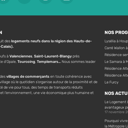
N
NOS PRO
uit des
logements neufs dans la région des Hauts-de-
Lysélia à Houp
Calais).
Carré Wallon 
Résidence ser
eufs à
Valenciennes
,
Saint-Laurent-Blangy
près
te d’Opale,
Tourcoing
,
Templemars…
Nous sommes leader
Le Samara à 
Résidence Alt
Résidence Alté
 des
villages de commerçants
en toute cohérence avec
illage où le quotidien s’organise autour de la proximité et de
Le Furcy
ité de vie pour tous, des temps de transports réduits
té et l’environnement, une vie économique plus humaine et
NOS ACTU
Le Logement Lo
avantageux pou
17 novembre 
Pourquoi vivre
la Métropole Li